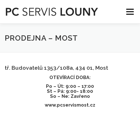
Přeskočit
na
Menu
obsah
SLUŽBY
O NÁS
GALERIE
KONTAKT
PRODEJNA – MOST
tř. Budovatelů 1353/108a, 434 01, Most
OTEVÍRACÍ DOBA:
Po – Út: 9:00 – 17:00
St – Pá: 9:00- 18:00
So – Ne: Zavřeno
www.pcservismost.cz